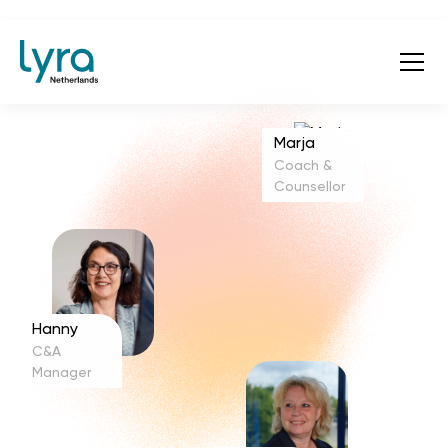
Marja
Coach &
Counsellor
Hanny
C&A
Manager