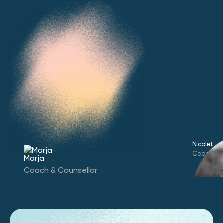
Nicolet
Coach & C
Marja
Coach & Counsellor